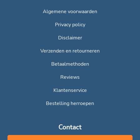
'PVC mat' is de meest gekozen optie vanwege de
luxe uitstraling.
Algemene voorwaarden
Privacy policy
Disclaimer
Kenmerken:
Verzenden en retourneren
De bovenzijde is voorzien van tourniquet
Betaalmethoden
draaisluitingen;
De zijkanten zijn voorzien van tourniquet
Reviews
draaisluitingen;
Het doek wordt hoogfrequent gelast en/of genaaid
Klantenservice
met rotbestendig Tenara® garen;
Bestelling herroepen
De onderzijde wordt voorzien van een holle zoom,
dit geeft u de mogelijkheid om hier e.v.t. een buis op
lat in te plaatsen om het zeil op te spannen of
gemakkelijk op te rollen;
Contact
Optioneel voorzien van zwarte bandjes met gesp aan