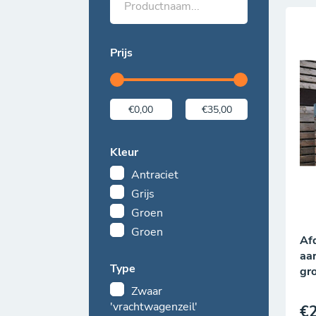
Prijs
Kleur
Antraciet
Grijs
Groen
Groen
Afd
aar
Type
gro
Zwaar
'vrachtwagenzeil'
€