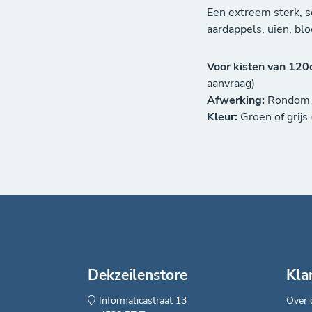
Een extreem sterk, s
aardappels, uien, bl
Voor kisten van 12
aanvraag)
Afwerking:
Rondom s
Kleur:
Groen of grijs
Dekzeilenstore
Kla
Informaticastraat 13
Over 