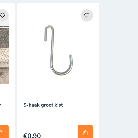
m
S-haak groot kist
€0,90