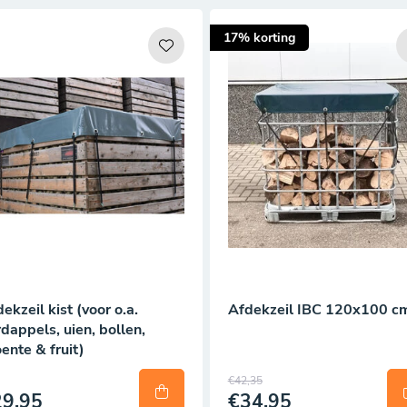
17% korting
ekzeil kist (voor o.a.
Afdekzeil IBC 120x100 c
dappels, uien, bollen,
ente & fruit)
€42,35
29,95
€34,95