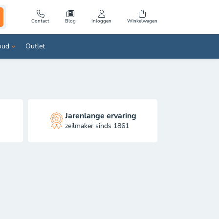
Contact
Blog
Inloggen
Winkelwagen
oud
Outlet
Vrachtwagenzeil
PVC Containerdekzeil 570 gr.
Jarenlange ervaring
zeilmaker sinds 1861