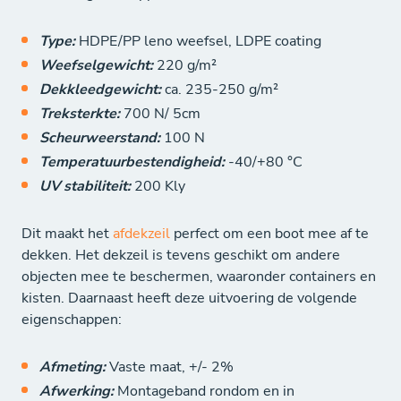
Type:
HDPE/PP leno weefsel, LDPE coating
Weefselgewicht:
220 g/m²
Dekkleedgewicht:
ca. 235-250 g/m²
Treksterkte:
700 N/ 5cm
Scheurweerstand:
100 N
Temperatuurbestendigheid:
-40/+80 °C
UV stabiliteit:
200 Kly
Dit maakt het
afdekzeil
perfect om een boot mee af te
dekken. Het dekzeil is tevens geschikt om andere
objecten mee te beschermen, waaronder containers en
kisten. Daarnaast heeft deze uitvoering de volgende
eigenschappen:
Afmeting:
Vaste maat, +/- 2%
Afwerking:
Montageband rondom en in