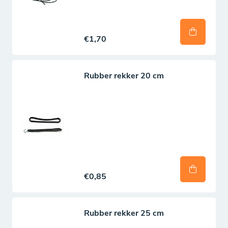
Je kunt zelf bepalen of en hoeveel stuks er geplaats
worden.
€1,70
Bevestiging
Rubber rekker 20 cm
Het bevestigingsmateriaal is niet inbegrepen, maar kan
los worden bijbesteld. Het net kan worden vastgezet
met losse rubber rekkers of een elastiek rondom.
Kunststof koordhouders
Advies: bevestiging koordhouder om de ca. 50cm
€0,85
Rubber rekkers
Advies: bevestiging per zeilring om de ca. 50cm
Rubber rekker 25 cm
Elastiek rondom