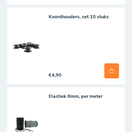
goede luchtcirculatie met minimale binnendringring
van vuil en regenwater.
Koordhouders, set 10 stuks
Extra stevige rand
PVC VRACHTWAGENZEIL
Om de rand van het zandbaknet te beschermen wordt
deze gemaakt vanuit hoogwaardig pvc zeildoek van ca.
650gr/m2. Dit wordt ook wel vrachtwagenzeil
genoemd. De rand wordt rondom gezoomd en voorzien
€4,90
van rvs zeilringen. We hebben hiervoor een groot
assortiment aan kleuren voorradig.
'Niet op lopen'
Elastiek 8mm, per meter
PVC LABEL 100 X 100MM
Het is mogelijk om de rand van het zandbaknet te
voorzien van een pvc-label om aan te geven dat er niet
op de zandbak of het net gelopen mag worden.