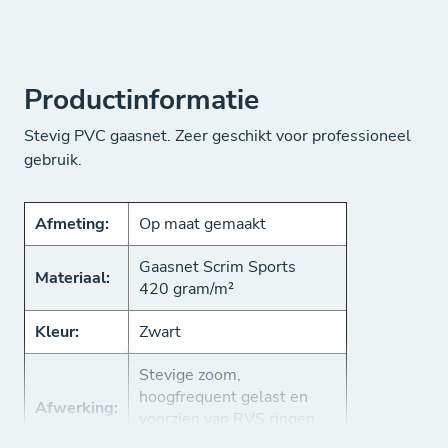
Productinformatie
Stevig PVC gaasnet. Zeer geschikt voor professioneel
gebruik.
Afmeting:
Op maat gemaakt
Gaasnet Scrim Sports
Materiaal:
420 gram/m²
Kleur:
Zwart
Stevige zoom,
hoogfrequent gelast en
Afwerking:
voorzien van RVS ringen
om de ca. 30 cm.