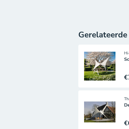
orden aan zeer hoge
 pakket om zelf te
nde stoffen naargelang
Gerelateerde
ras of in de tuin. Ze
keuken. Ze kunnen
Hi
n aan het zwembad of
S
g ‘s avonds creëert u
€
te materialen. De
d en zijn geschikt om
Th
D
ingsmaterialen zijn van
€