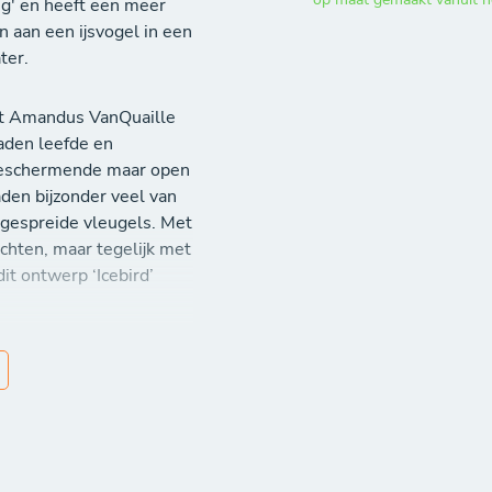
ing' en heeft een meer
 aan een ijsvogel in een
ter.
ect Amandus VanQuaille
aden leefde en
 beschermende maar open
den bijzonder veel van
 gespreide vleugels. Met
chten, maar tegelijk met
it ontwerp ‘Icebird’
spreidt jouw vleugels!
fmetingen is bijzonder