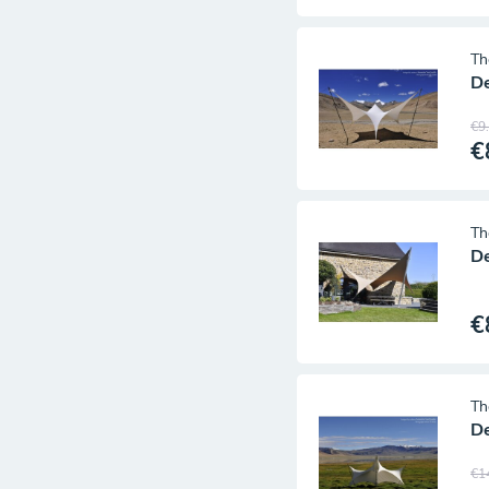
Th
De
€9
€
lijkheid, visie en
anQuaille wordt in zeer
Th
lijf in de Tibetaanse
De
onderzoek naar de
j bestudeerde er het
€
 boeddhisme op de
Th
et de beelden en
De
hedendaags, westers te
omadische aspecten, ze
€1