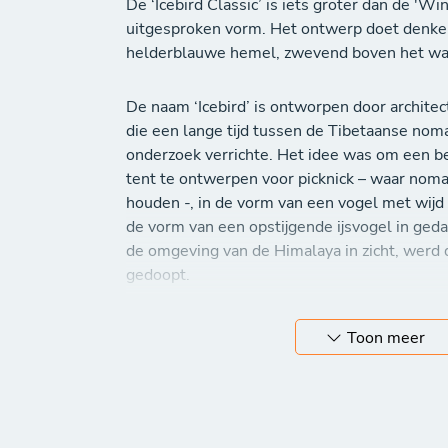
De ‘Icebird Classic’ is iets groter dan de 'W
uitgesproken vorm. Het ontwerp doet denken
helderblauwe hemel, zwevend boven het wa
De naam ‘Icebird’ is ontworpen door archit
die een lange tijd tussen de Tibetaanse nom
onderzoek verrichte. Het idee was om een
tent te ontwerpen voor picknick – waar noma
houden -, in de vorm van een vogel met wijd
de vorm van een opstijgende ijsvogel in geda
de omgeving van de Himalaya in zicht, werd d
gedoopt.
Verken uw tuin, geniet van de open lucht en 
Toon meer
Onze collectie
design producten
met vaste a