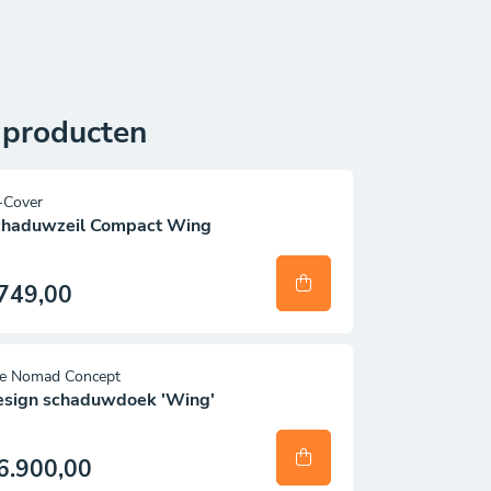
 producten
-Cover
chaduwzeil Compact Wing
749,00
e Nomad Concept
esign schaduwdoek 'Wing'
6.900,00