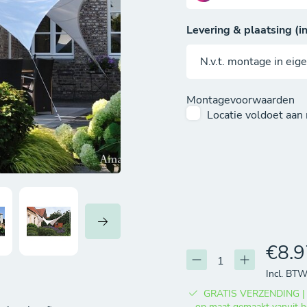
Levering & plaatsing (in
Montagevoorwaarden
Locatie voldoet aa
€8.9
Incl. BT
GRATIS VERZENDING | Lev
op maat gemaakt vanuit h