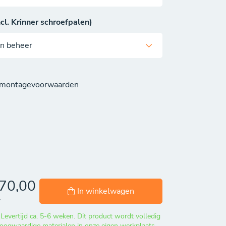
cl. Krinner schroefpalen)
n montagevoorwaarden
70,00
In winkelwagen
W
ertijd ca. 5-6 weken. Dit product wordt volledig
oogwaardige materialen in onze eigen werkplaats.