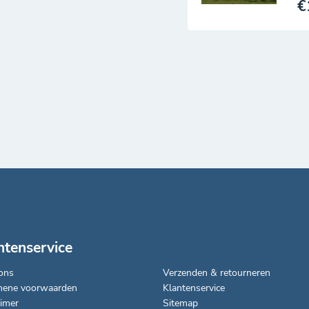
 de oude culturen. Het
€
se tenten, architectuur
e combineert
pgedaan bij de nomaden.
ntenservice
ons
Verzenden & retourneren
mene voorwaarden
Klantenservice
aimer
Sitemap