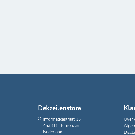
kan nieuwe voeding vinden in de rijkdom van
idee kreeg vorm in de creatie van hedendaag
vormgegeven in textiel. Amandus VanQuaill
hedendaagse technieken met zijn ervaring o
Dekzeilenstore
Kla
Informaticastraat 13
Over 
4538 BT Terneuzen
Alge
Nederland
Discl