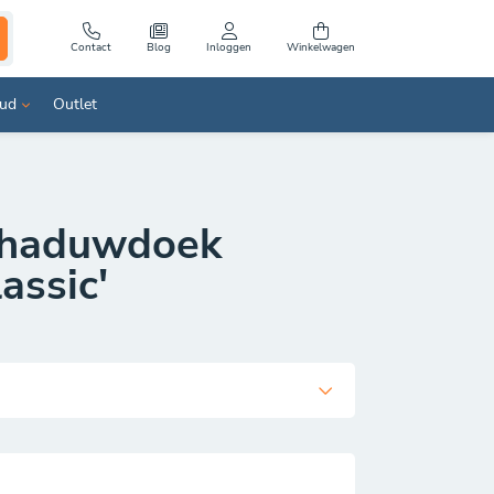
Contact
Blog
Inloggen
Winkelwagen
ud
Outlet
Vrachtwagenzeil
PVC Containerdekzeil 570 gr.
chaduwdoek
lassic'