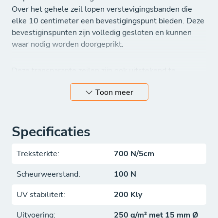
Over het gehele zeil lopen verstevigingsbanden die
elke 10 centimeter een bevestigingspunt bieden. Deze
bevestiginspunten zijn volledig gesloten en kunnen
waar nodig worden doorgeprikt.
Deze transparante zeilen zijn ook uitstekend te
gebruiken voor andere toepassingen in de bouw en
Toon meer
industrie.
Kleur: wit/transparant.
Specificaties
(Let op: dit is geen hoes, maar een vlak zeil.)
Treksterkte:
700 N/5cm
Scheurweerstand:
100 N
UV stabiliteit:
200 Kly
Uitvoering:
250 g/m² met 15 mm Ø